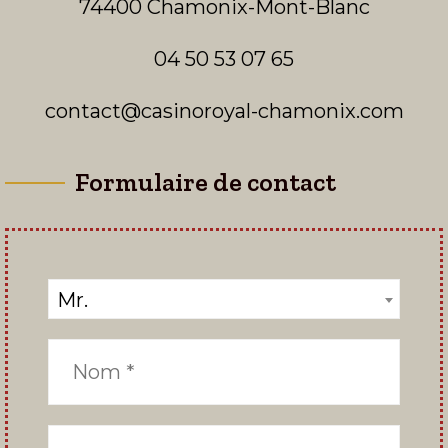
74400 Chamonix-Mont-Blanc
04 50 53 07 65
contact@casinoroyal-chamonix.com
Formulaire de contact
Mr.