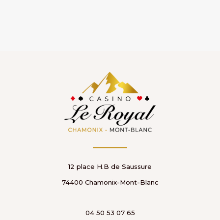
12 place H.B de Saussure
74400 Chamonix-Mont-Blanc
04 50 53 07 65