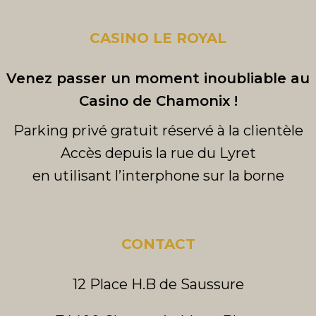
CASINO LE ROYAL
Venez passer un moment inoubliable au
Casino de Chamonix !
Parking privé gratuit réservé à la clientèle
Accès depuis la rue du Lyret
en utilisant l’interphone sur la borne
CONTACT
12 Place H.B de Saussure