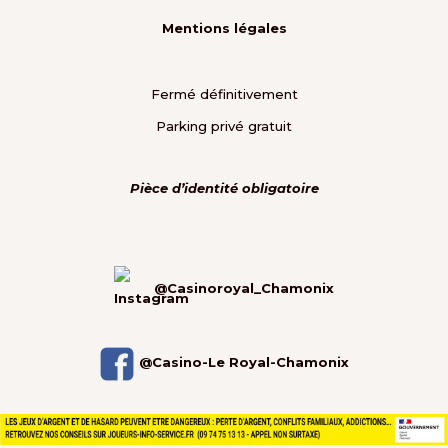
Mentions légales
Fermé définitivement
Parking privé gratuit
Pièce d’identité obligatoire
@Casinoroyal_Chamonix
@Casino-Le Royal-Chamonix