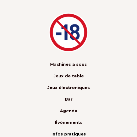
Machines à sous
Jeux de table
Jeux électroniques
Bar
Agenda
Évènements
Infos pratiques