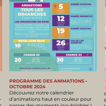
PROGRAMME DES ANIMATIONS •
OCTOBRE 2024
Découvrez notre calendrier
-
d’animations haut en couleur pour
s
passer des moments inoubliables !