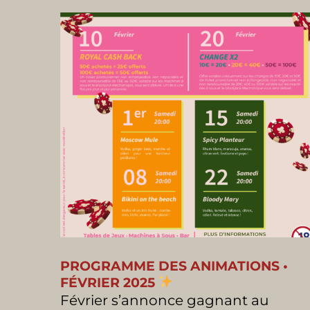
PROGRAMME DES ANIMATIONS •
FÉVRIER 2025
Février s’annonce gagnant au