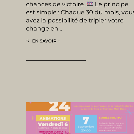
chances de victoire.
Le principe
est simple : Chaque 30 du mois, vou
avez la possibilité de tripler votre
change en…
EN SAVOIR +