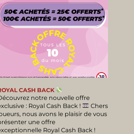
ROYAL CASH BACK
Découvrez notre nouvelle offre
exclusive : Royal Cash Back !
Chers
joueurs, nous avons le plaisir de vous
présenter une offre
exceptionnelle Royal Cash Back !