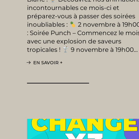
incontournables ce mois-ci et
préparez-vous à passer des soirées
inoubliables :
2 novembre à 19h0
: Soirée Punch – Commencez le moi
avec une explosion de saveurs
tropicales !
9 novembre à 19h00…
EN SAVOIR +