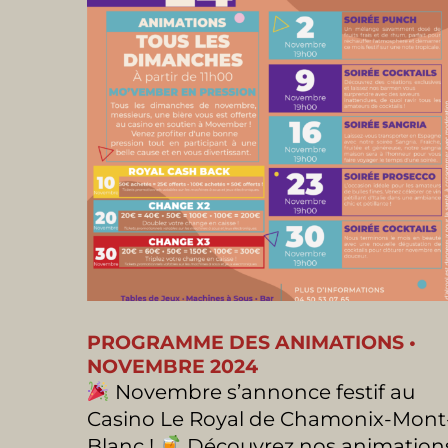
PROGRAMME DES ANIMATIONS •
NOVEMBRE 2024
Novembre s’annonce festif au
Casino Le Royal de Chamonix-Mont
Blanc !
Découvrez nos animation